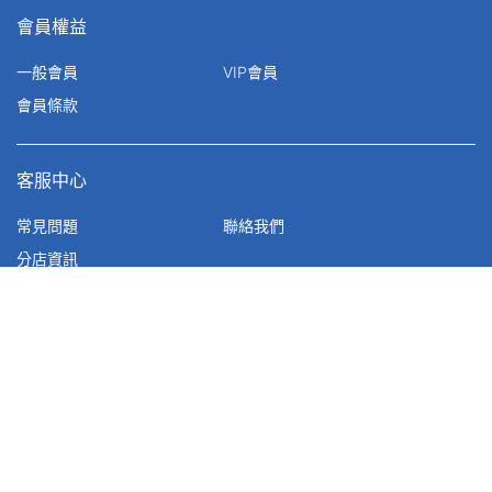
會員權益
一般會員
VIP會員
會員條款
客服中心
常見問題
聯絡我們
分店資訊
公告聲明
網站地圖
性騷擾防治措施
隱私權&版權聲明
個人資料保護政策說明
進口酒營養資訊