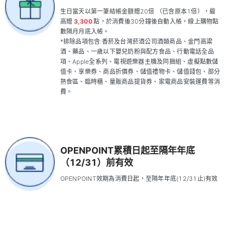
生日當天以第一筆結帳金額贈20倍 （已含原本1倍），最
高贈
3,300
點，於消費後30分鐘後自動入帳，線上購物點
數隔月月底入帳。
*排除品項包含:香菸及台灣菸酒公司酒類商品、金門高粱
酒、藥品、一歲以下嬰兒奶粉與配方食品、行動電話全品
項、Apple全系列、電視遊樂器主機及同捆組、虛擬點數儲
值卡、享樂券、商品折價券、儲值禮物卡、儲值錢包、部分
熟食區、臨時櫃、量販商品提貨券、家電商品安裝運費等消
費。
OPENPOINT累積日起至隔年年底
（12/31）前有效
OPENPOINT效期為消費日起，至隔年年底(12/31止)有效​