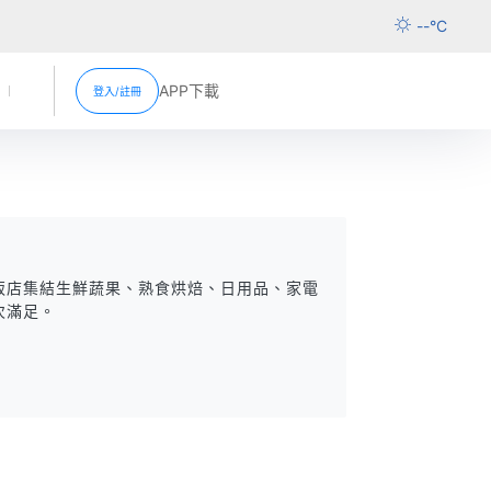
--
°C
APP下載
登入/註冊
活動
新聞中心
超市促銷
分店資訊
超市
販店集結生鮮蔬果、熟食烘焙、日用品、家電
次滿足。