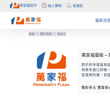
樂家康超市
線上購物
家速配
最新消
首頁
關於我們
量販店
注目活動
全部促銷目錄
社會公益
APP
簡介
APP活
量販促
概念店
自助結
會員權
公告訊息
目錄更正公告
聯絡我們
購物中心
得獎公
預購目
常見問
inLove
萬家福量販 –
對於許多家庭來
與眾多進口好物
從買齊所需，到
精彩多元 豐富安