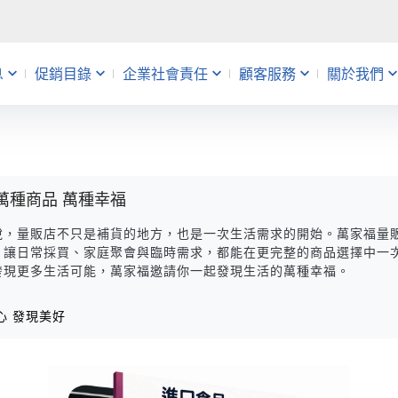
息
促銷目錄
企業社會責任
顧客服務
關於我們
動
銷
帳
益
會員活動
主題企劃
查詢維修進度
人才招募
uniopen聯名卡
促銷快報
分店服務
量販店
告
錄應記載事項
題
 Café
禮物卡
 萬種商品 萬種幸福
說，量販店不只是補貨的地方，也是一次生活需求的開始。萬家福量
，讓日常採買、家庭聚會與臨時需求，都能在更完整的商品選擇中一
發現更多生活可能，萬家福邀請你一起發現生活的萬種幸福。
心 發現美好