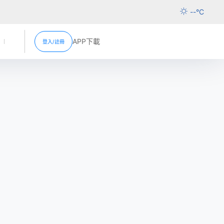
--
°C
APP下載
登入/註冊
活動
新聞中心
超市促銷
分店資訊
超市