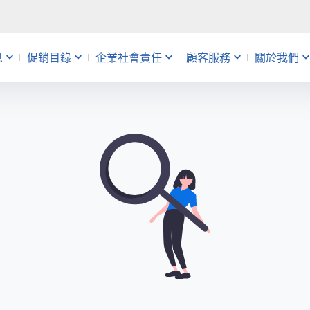
息
促銷目錄
企業社會責任
顧客服務
關於我們
動
銷
帳
益
會員活動
主題企劃
查詢維修進度
人才招募
uniopen聯名卡
促銷快報
分店服務
量販店
告
錄應記載事項
題
 Café
禮物卡