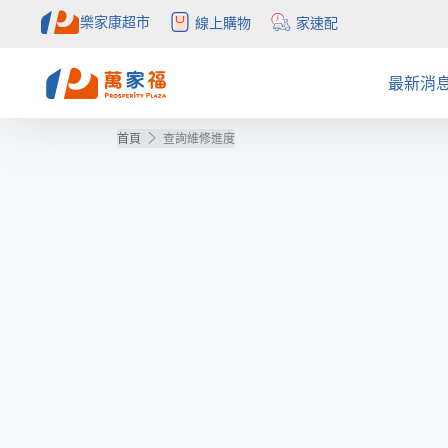
樂家康超市
線上購物
家速配
最新消
首頁
查詢維修進度
注目活動
全部促銷目錄
社會公益
APP
簡介
APP活
量販促
概念店
自助結
會員權
公告訊息
目錄更正公告
聯絡我們
購物中心
得獎公
預購目
常見問
inLove