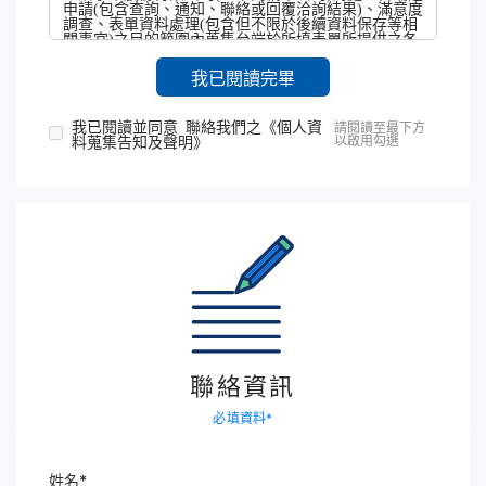
申請(包含查詢、通知、聯絡或回覆洽詢結果)、滿意度
調查、表單資料處理(包含但不限於後續資料保存等相
關事宜)之目的範圍內蒐集台端於所填表單所提供之各
類個人資料（包括姓名、電話、地址、電子信箱、購
物時間地點與識別類、特徵類、家庭情形、生活格
我已閱讀完畢
調、社會情形、教育、受僱情形及其他所填表單所載
個資類別等暨消費資訊及相關個人資料）。本公司得
將個人資料於處理台端之申請(包含查詢、通知、聯絡
我已閱讀並同意 聯絡我們之《個人資
請閱讀至最下方
或回覆洽詢結果)、滿意度調查、表單資料處理(包含但
料蒐集告知及聲明》
以啟用勾選
不限於後續資料保存等相關事宜)之目的範圍內，提供
予本公司（含受本公司委託處理事務之機關）處理人
員或該申請相關之廠商蒐集、處理或利用，使之協助
處理台端之申請，並限於本公司所營業務存續期間(法
律另有規定者則不在此限)，在中華民國境內及境外(包
含但不限於日本)或「個人資料利用之對象」其國內及
國外所在地以電子郵件、電話、簡訊、以自動化機器
或其他非自動化之利用方式利用。
台端得至www.uni-prosperity.com.tw網站留言或來電客
服中心(電話：0809-001365，服務時間為每日上午9點
至下午9點)主張個人資料保護法第三條規定之權利，
請求查詢、閱覽、製給複製本、補充或更正、停止蒐
集處理或利用、或刪除原提供之個人資料。另台端如
請求查詢、閱覽個人資料或製給複製本時，將酌收必
要成本費用。惟依法本公司因執行業務所必須者，本
聯絡資訊
公司得不依台端請求為之。
台端可自由選擇是否提供其個人資料，惟若拒絕提供
必填資料
*
相關個人資料，本公司將無法進行必要之處理作業，
致無法完整提供相關服務。
姓名
*