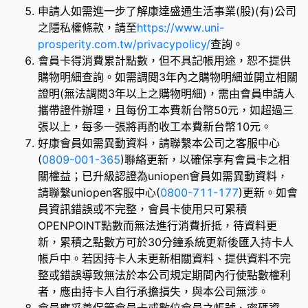
申請人如需進一步了解康達盛通生活事業(股)(有)公司
之隱私權條款，請至
https://www.uni-
prosperity.com.tw/privacypolicy/
查詢。
會員卡得消費累計點數，但不具記帳用途，恕不提供
購物明細查詢。如需調閱3年內之購物明細並開立相關
證明(無法調閱3年以上之購物明細)，需由會員申請人
攜帶證件辦理，且每份工本費新台幣50元，如超過三
張以上，每多一張將再酌收工本費新台幣10元。
好康會員如需異動資料，請聯繫本公司之客服中心
(
0809-001-365
)聯絡更新，以確保享有會員卡之相
關權益；已升級認證為uniopen會員如需異動資料，
請聯繫uniopen客服中心(
0800-711-177
)更新。如會
員資訊錯誤或不完整，會員卡使用只可累積
OPENPOINT點數而無法進行消費折抵，待資料更
新，累積之點數方可於30分鐘系統更新後匯入持卡人
帳戶中。若因持卡人未更新相關資料、提供資料不完
整或錯誤導致無法於本公司規定期間內行使點數權利
者，應由持卡人自行承擔損失，與本公司無涉。