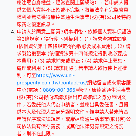
應注意自身權益，經常查閱上開網站），若申請人提
供之個人資料不正確或不完整，將無法享有完整會員
權利並無法獲得康達盛通生活事業(股)(有)公司及特約
廠商之優惠訊息。
申請人於同意上開第3項事項後，依據個人資料保護法
第3條規定，得行使下列權利： (1) 請求查詢或閱覽
(依個資法第十四條規定得酌收必要成本費用)；(2) 請
求製給複製本 (依個資法第十四條規定得酌收必要成
本費用)；(3) 請求補充或更正；(4) 請求停止蒐集、
處理或利用；(5) 請求刪除；若申請人欲行使上述權
利，可至
https://www.uni-
prosperity.com.tw/contact-us/
網站留言或來電客服
中心(電話：
0809-001365
)辦理，康達盛通生活事業
(股)(有)公司得向您請求提出可資確認之身分證明文
件；若委託他人代為申請者，並應出具委任書，且提
供本人及代理人之身分證明文件。惟申請人若未符合
申請程序或法律規定，或康達盛通生活事業(股)(有)公
司依法負有保存義務，或其他法律另有規定之情況
者，則不在此限。