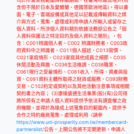
司於所營業務範圍與存續期間，在臺灣地區及境外(包
含但不限於日本及愛爾蘭、德國等歐洲地區)，得以書
面、電子、雲端設備或其他足以記載或傳輸資料之媒
介與方式，蒐集、處理或利用申請人所輸入或留存之
個人資料，所涉個人資料類別依據法務部公告之「個
人資料保護法之特定目的及個人資料之類別」，包
含：C001辨識個人者、C002 辨識財務者、C003政
府資料中之辨識者、C011個人描述、C013習慣、
C021家庭情形、C023家庭其他成員之細節、C035
休閒活動及興趣、C036生活格調、C038職業、
C061現行之受雇情形、C081收入、所得、資產與投
資、C091資料主體所取得之財貨或服務、C093財務
交易、C102約定或契約以及其他活動注意事項或相關
契約書之內容； (3)康達盛通生活事業(股)(有)公司得
將所保有之申請人個人資料提供予依法有調查權之政
府機關，並得於為達成上述蒐集目的範圍內，提供予
合作之特約廠商蒐集、處理或利用（請參
https://www.uni-prosperity.com.tw/membercard-
partnerslist/
公告，上開公告將不定期更新，申請人