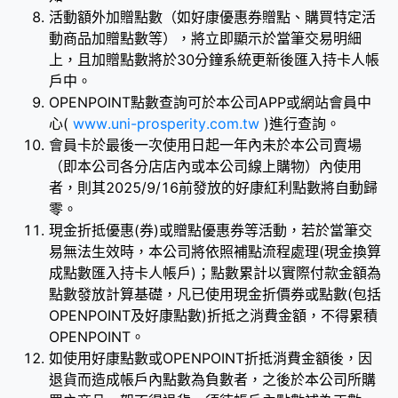
活動額外加贈點數（如好康優惠券贈點、購買特定活
動商品加贈點數等），將立即顯示於當筆交易明細
上，且加贈點數將於30分鐘系統更新後匯入持卡人帳
戶中。
OPENPOINT點數查詢可於本公司APP或網站會員中
心(
www.uni-prosperity.com.tw
)進行查詢。
會員卡於最後一次使用日起一年內未於本公司賣場
（即本公司各分店店內或本公司線上購物）內使用
者，則其2025/9/16前發放的好康紅利點數將自動歸
零。
現金折抵優惠(券)或贈點優惠券等活動，若於當筆交
易無法生效時，本公司將依照補點流程處理(現金換算
成點數匯入持卡人帳戶)；點數累計以實際付款金額為
點數發放計算基礎，凡已使用現金折價券或點數(包括
OPENPOINT及好康點數)折抵之消費金額，不得累積
OPENPOINT。
如使用好康點數或OPENPOINT折抵消費金額後，因
退貨而造成帳戶內點數為負數者，之後於本公司所購