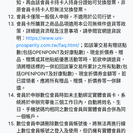
知，再由該會員卡持卡人持身分證始可兌換發票，非
原會員卡持卡人恕無法兌換發票。
會員卡僅限一般個人申辦，不適用於公司行號。
會員卡所購買之商品品項適用本公司無條件退貨等政
策，詳細退貨流程及注意事項，請參閱官網退貨說
明：
https://www.uni-
prosperity.com.tw/faq.html/
；如該筆交易有贈送點
數(包括OPENPOINT及好康點數)、現金折價券、贈
品、贈獎或其他貼紙優惠活動等時，若欲申請退貨，
須將贈送標的一併扣回該筆交易所累計之所有點數(包
括OPENPOINT及好康點數)、現金折價券金額等，若
已提領者，應將所有贈品、贈獎、折價券等一併歸
還。
會員於申辦數位會員時如未主動綁定實體會員卡，系
統將於申辦完畢後三個工作日內，自動將姓名、生
日、手機號碼均相同之數位會員與實體會員合併為同
一個帳戶。
數位會員申請刪除數位會員帳號後，將無法再進行線
上數位會員帳號之登入及使用，但仍擁有實體會員的