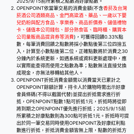
2025/9/15前所累積之點數為好康點數。
OPENPOINT依當筆交易的消費金額(不含
香菸及台灣
菸酒公司酒類商品、金門高粱酒、藥品、一歲以下嬰
兒奶粉與配方食品、享樂券、商品折價券、儲值禮物
卡、儲值本公司錢包、部分熟食區、臨時櫃、購買本
公司量販商品提貨券等消費
)，可獲得回饋0.33%點
數，每筆消費回饋之點數將採小數點後第三位四捨五
入，計算至小數點後第二位，正確點數將於消費之30
分鐘內於系統更新，如遇系統或資料更新處理中，應
以實際能查得而使用之點數為準；點數無法直接兌換
成現金，亦無法移轉給其他人。
OPENPOINT折抵消費金額需以消費當天已累計之
OPENPOINT餘額計算，持卡人於購物時需出示好康
會員條碼(不得以截圖代替)並提出折抵需求進行折
抵，OPENPOINT點數1點可折抵1元，折抵時將從即
將到期之OPENPOINT優先進行折抵；2025/9/15前
所累積之好康點數則為300點可折抵1元。折抵時可提
出於同一筆交易同時使用OPENPOINT及好康紅利點
數進行折抵，折抵消費金額皆無上限，點數的折抵方