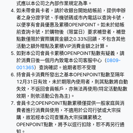
式應以本公司之內部作業規定為準。
如未帶會員卡者，請於收銀台開始結帳前，提供申辦
者之身分證字號、手機號碼或市內電話以查詢卡號，
以便享有會員優惠及累積OPENPOINT。如未於結帳
前查詢卡號，於購物後（限當日）要求補登者，補登
點數僅限於實際購買金額之0.33%回饋，不包含其他
活動之額外贈點及累積VIP消費金額之計算。
如對本公司會員卡累積OPENPOINT點數有疑義，請
於消費日後一個月內致電本公司客服中心（
0809-
001365
）查詢確認。逾期者恕不受理
持會員卡消費所發出之基本OPENPOINT點數至隔年
12月31日有效，未於期限內使用者，則其點數將自動
失效，不返回會員帳戶，亦無法再使用(特定活動點數
效期，則依活動公告為主)。
會員卡之OPENPOINT點數累積僅提供一般家庭與消
費者進行消費與使用，不適用於公司行號或大宗採
購，故若經本公司查獲為大宗採購累積之
OPENPOINT點數，將予以逕行扣除，恕不再另行通
知。