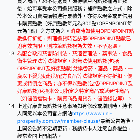
買之商品，恕不得退貨，須待帳戶內點數補為正數
後，始可享受本公司退貨服務；補齊點數之方式，除
於本公司賣場購物進行累積外，亦得以現金或是信用
卡購買點數（好康點數每元為300點/OPENPOINT每
元為1點）之方式為之。
消費時如使用OPENPOINT點
數進行折抵，辦理退貨時若該筆OPENPOINT點數已
逾有效期限，則該筆點數視為失效，不予返還。
為配合政府菸害防制法、菸酒管理法、藥事法、食品
衛生管理法等法律規定，恕無法使用點數(包括
OPENPOINT及好康點數)兌換香菸、酒品、藥品、一
歲以下嬰兒奶粉與配方食品等法律規定不得折扣、優
惠或特價之商品；亦不得以點數(包括OPENPOINT及
好康點數)兌換本公司指定之特定商品或遞延性商品
（如儲值禮物卡、購買商品提貨券、儲值錢包等）。
上述好康會員點數注意事項如有修改或增刪時，持卡
人同意以本公司官方網站
https://www.uni-
prosperity.com.tw/member-clause/
最新公告為準，
上開公告將不定期更新，務請持卡人注意自身權益，
經常查閱上開網站。