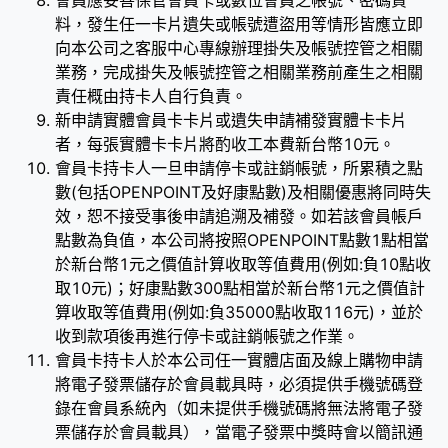
會員應妥善保管會員卡或數位會員之帳號、密碼資
料，發生任一卡片遺失或帳號遭盜用等情形皆應立即
向本公司之客服中心專線辦理掛失及帳號控管之相關
業務，完成掛失及帳號控管之相關業務前產生之相關
責任概由持卡人自行負責。
新申請實體會員卡卡片或遺失申請補發實體卡卡片
者，每張實體卡卡片將酌收工本費新台幣10元。
會員卡持卡人一旦申請停卡或註銷帳號，所累積之點
數(包括OPENPOINT及好康點數)及相關優惠將同時失
效，恕不接受事後申請追溯及補發。如若該會員帳戶
點數為負值，本公司將按照OPENPOINT點數1點相當
於新台幣1元之價值計算收取等值費用(例如:負10點收
取10元)；好康點數300點相當於新台幣1元之價值計
算收取等值費用(例如:負35000點收取116元)，並於
收到款項後再進行停卡或註銷帳號之作業。
會員卡持卡人於本公司任一實體店面及線上購物申請
將電子發票儲存於會員載具時，必須提供手機號碼登
錄在會員系統內（如未提供手機號碼將無法將電子發
票儲存於會員載具），當電子發票中獎時會以簡訊通