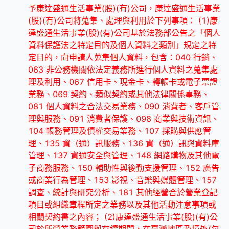
予康達盛通生活事業(股)(有)公司，康達盛通生活事業
(股)(有)公司將蒐集、處理與利用於下列事項： (1)康
達盛通生活事業(股)(有)公司基於法務部公告之「個人
資料保護法之特定目的及個人資料之類別」規定之特
定目的，向申請人蒐集個人資料，包含：040 行銷、
063 非公務機關依法定義務所進行個人資料之蒐集處
理及利用、067 信用卡、現金卡、轉帳卡或電子票證
業務、069 契約、類似契約或其他法律關係事務、
081 個人資料之合法交易業務、090 消費者、客戶管
理與服務、091 消費者保護、098 商業與技術資訊、
104 帳務管理及債權交易業務、107 採購與供應管
理、135 資（通）訊服務、136 資（通）訊與資料庫
管理、137 資通安全與管理、148 網路購物及其他電
子商務服務、150 輔助性與後勤支援管理、152 廣告
或商業行為管理、153 影視、音樂與媒體管理、157
調查、統計與研究分析、181 其他經營合於營業登記
項目或組織章程所定之業務以及其他活動注意事項或
相關契約書之內容； (2)康達盛通生活事業(股)(有)公