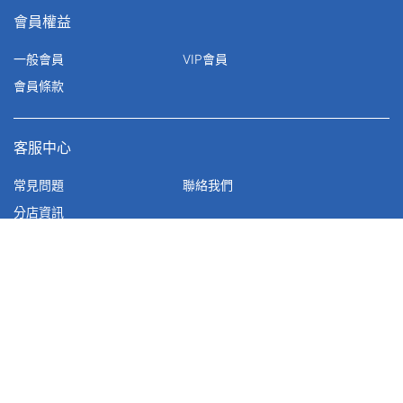
會員權益
一般會員
VIP會員
會員條款
客服中心
常見問題
聯絡我們
分店資訊
公告聲明
網站地圖
性騷擾防治措施
隱私權&版權聲明
個人資料保護政策說明
進口酒營養資訊