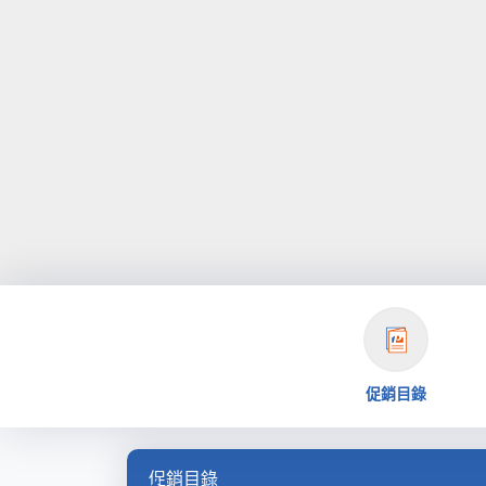
促銷目錄
促銷目錄