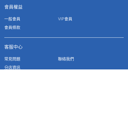
會員權益
一般會員
VIP會員
會員條款
客服中心
常見問題
聯絡我們
分店資訊
公告聲明
網站地圖
性騷擾防治措施
隱私權&版權聲明
個人資料保護政策說明
進口酒營養資訊