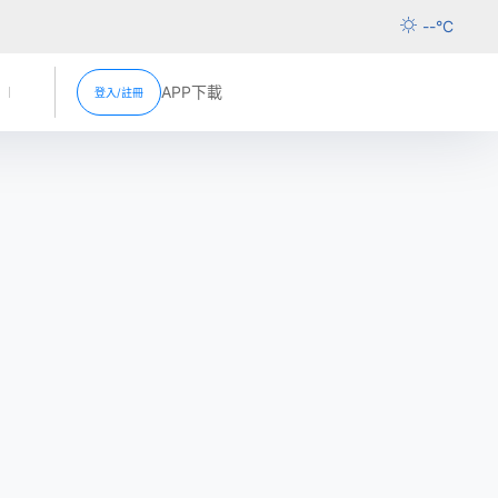
--
°C
APP下載
登入/註冊
活動
新聞中心
超市促銷
分店資訊
超市