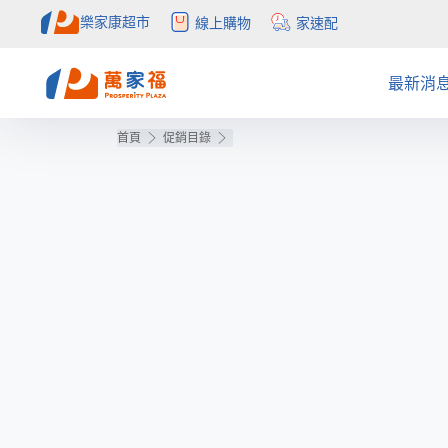
樂家康超市
線上購物
家速配
最新消
首頁
促銷目錄
注目活動
全部促銷目錄
社會公益
APP
簡介
APP活
量販促
概念店
自助結
會員權
公告訊息
目錄更正公告
聯絡我們
購物中心
得獎公
預購目
常見問
inLove