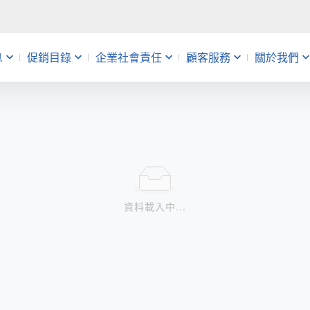
息
促銷目錄
企業社會責任
顧客服務
關於我們
動
銷
帳
益
會員活動
主題企劃
查詢維修進度
人才招募
uniopen聯名卡
促銷快報
分店服務
量販店
告
錄應記載事項
題
 Café
禮物卡
資料載入中...