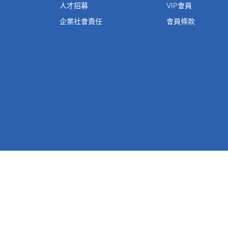
人才招募
VIP會員
企業社會責任
會員條款
建議使用Chrome 38 以上版本瀏覽器以達最佳瀏覽體驗