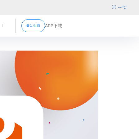
--
°C
APP下載
登入/註冊
活動
新聞中心
超市促銷
分店資訊
超市