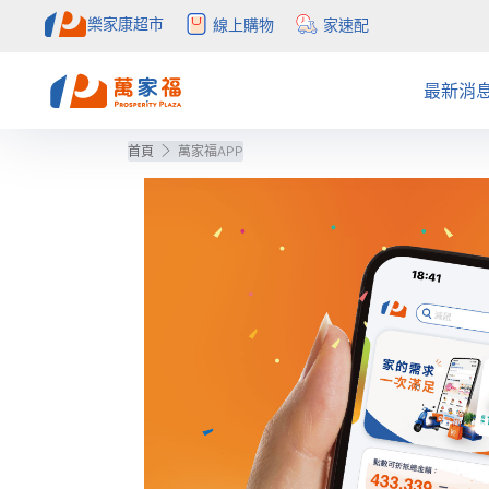
樂家康超市
線上購物
家速配
最新消
首頁
萬家福APP
注目活動
全部促銷目錄
社會公益
APP
簡介
APP活
量販促
概念店
自助結
會員權
公告訊息
目錄更正公告
聯絡我們
購物中心
得獎公
預購目
常見問
inLove