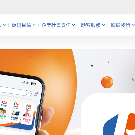
息
促銷目錄
企業社會責任
顧客服務
關於我們
動
銷
帳
益
會員活動
主題企劃
查詢維修進度
人才招募
uniopen聯名卡
促銷快報
分店服務
量販店
告
錄應記載事項
題
 Café
禮物卡