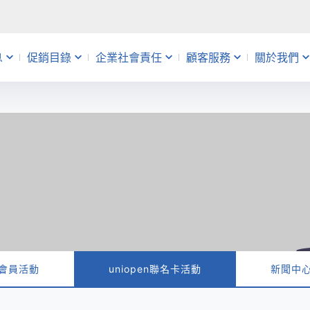
息
促銷目錄
企業社會責任
顧客服務
關於我們
動
銷
帳
益
會員活動
主題企劃
查詢維修進度
人才招募
uniopen聯名卡
促銷快報
分店服務
量販店
告
錄應記載事項
題
 Café
禮物卡
會員活動
uniopen聯名卡活動
新聞中