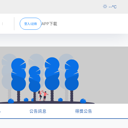
--
°C
APP下載
登入/註冊
活動
新聞中心
超市促銷
分店資訊
超市
心
公告訊息
得獎公告