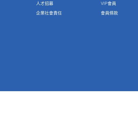
人才招募
VIP會員
企業社會責任
會員條款
建議使用Chrome 38 以上版本瀏覽器以達最佳瀏覽體驗