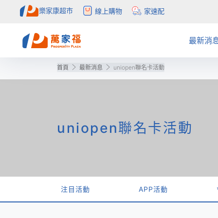
樂家康超市
線上購物
家速配
最新消
首頁
最新消息
uniopen聯名卡活動
注目活動
全部促銷目錄
社會公益
APP
簡介
APP活
量販促
概念店
自助結
會員權
公告訊息
目錄更正公告
聯絡我們
購物中心
得獎公
預購目
常見問
inLove
uniopen聯名卡活動
注目活動
APP活動